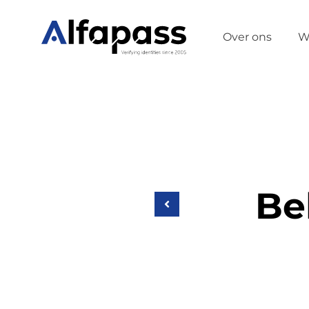
Over ons
W
Be