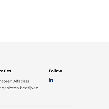
caties
Follow
ntoren Alfapass
ngesloten bedrijven